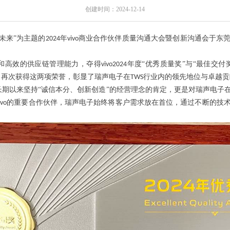
创建时间：
2024-12-14
未来”为主题的
年
商业合作伙伴质量沟通大会暨创新沟通会于东
2024
vivo
和高效的供应链管理能力，夺得
年度“优秀质量奖”与“最佳交付
vivo2024
，再次获得这两项荣誉，彰显了瑞声电子在
行业内的领先地位与卓越贡
TWS
长期以来坚持
“
诚信本分、创新创造
”
的经营理念的肯定，更是对
瑞声电子
的重要合作伙伴，
瑞声电子
始终将客户需求放在首位，通过不断的技
ivo