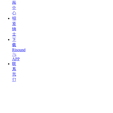
戴、智能化、主动降噪、交互方式多样
闻
化等特点，与传统有线蓝牙耳机相比，
中
心
具有设计简单、解放双手、佩戴便利性
招
更高等优势。
贤
纳
士
下
载
Risound
运动蓝牙耳机
Fit
APP
联
系
运动蓝牙耳机，具有基于人体工学设计
我
们
的颈带弧度，同时集成了电池、蓝牙模
块、解码耳放电路、线控按键等部件，
耳机通过导线连接可直接穿戴在脖子
上，与传统耳机相比，具有磁吸闪连、
通话降噪、超长续航、防水防汗的优